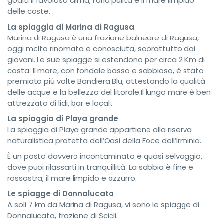
goditi il favoloso clima, l’aria pulita e il mare limpido
delle coste.
La spiaggia di Marina di Ragusa
Marina di Ragusa è una frazione balneare di Ragusa,
oggi molto rinomata e conosciuta, soprattutto dai
giovani. Le sue spiagge si estendono per circa 2 Km di
costa. Il mare, con fondale basso e sabbioso, è stato
premiato più volte Bandiera Blu, attestando la qualità
delle acque e la bellezza del litorale.Il lungo mare è ben
attrezzato di lidi, bar e locali.
La spiaggia di Playa grande
La spiaggia di Playa grande appartiene alla riserva
naturalistica protetta dell’Oasi della Foce dell’Irminio.
È un posto davvero incontaminato e quasi selvaggio,
dove puoi rilassarti in tranquillità. La sabbia è fine e
rossastra, il mare limpido e azzurro.
Le spiagge di Donnalucata
A soli 7 km da Marina di Ragusa, vi sono le spiagge di
Donnalucata, frazione di Scicli.