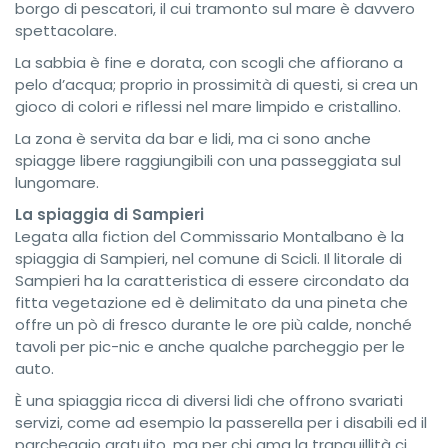
borgo di pescatori, il cui tramonto sul mare è davvero
spettacolare.
La sabbia è fine e dorata, con scogli che affiorano a
pelo d’acqua; proprio in prossimità di questi, si crea un
gioco di colori e riflessi nel mare limpido e cristallino.
La zona è servita da bar e lidi, ma ci sono anche
spiagge libere raggiungibili con una passeggiata sul
lungomare.
La spiaggia di Sampieri
Legata alla fiction del Commissario Montalbano è la
spiaggia di Sampieri, nel comune di Scicli. Il litorale di
Sampieri ha la caratteristica di essere circondato da
fitta vegetazione ed è delimitato da una pineta che
offre un pò di fresco durante le ore più calde, nonché
tavoli per pic-nic e anche qualche parcheggio per le
auto.
È una spiaggia ricca di diversi lidi che offrono svariati
servizi, come ad esempio la passerella per i disabili ed il
parcheggio gratuito, ma per chi ama la tranquillità ci