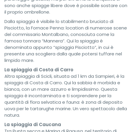
sono anche spiagge libere dove è possibile sostare con
il proprio ombrellone.
Dalla spiaggia è visibile lo stabilimento bruciato di
Pisciotto, la Fornace Penna: location di numerose scene
del commissario Montalbano, conosciuta come la
famosa tonnara “Mannera”. Qui la spiaggia è
denominata appunto “spiaggia Pisciotto”, in cui è
presente una scogliera dalla quale potersi tuffare nel
limpido mare.
La spiaggia di Costa di Carro
Altra spiaggia di Scicli, situata ad 1 km da Sampieri, è la
spiaggia di Costa di Carro. Qui la sabbia è morbida e
bianca, con un mare azzurro e limpidissimo. Questa
spiaggia è incontaminata e ti sorprendere per la
quantità di flora selvatica e fauna: è zona di deposito
uova per le tartarughe marine. Un vero spettacolo della
natura.
La spiaggia di Caucana
Tra Punta secca e Marina di Ragusa, nel territorio di