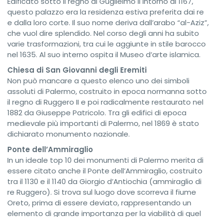
Edificato sotto il regno di Guglielmo II intorno al 1167,
questo palazzo era la residenza estiva preferita dai re
e dalla loro corte. Il suo nome deriva dall’arabo “al-Aziz”,
che vuol dire splendido. Nel corso degli anni ha subito
varie trasformazioni, tra cui le aggiunte in stile barocco
nel 1635. Al suo interno ospita il Museo d’arte islamica.
Chiesa di San Giovanni degli Eremiti
Non può mancare a questo elenco uno dei simboli
assoluti di Palermo, costruito in epoca normanna sotto
il regno di Ruggero II e poi radicalmente restaurato nel
1882 da Giuseppe Patricolo. Tra gli edifici di epoca
medievale più importanti di Palermo, nel 1869 è stato
dichiarato monumento nazionale.
Ponte dell’Ammiraglio
In un ideale top 10 dei monumenti di Palermo merita di
essere citato anche il Ponte dell’Ammiraglio, costruito
tra il 1130 e il 1140 da Giorgio d’Antiochia (ammiraglio di
re Ruggero). Si trova sul luogo dove scorreva il fiume
Oreto, prima di essere deviato, rappresentando un
elemento di grande importanza per la viabilità di quel