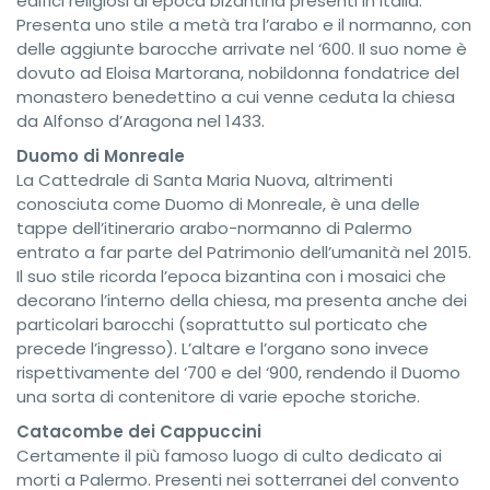
edifici religiosi di epoca bizantina presenti in Italia.
Presenta uno stile a metà tra l’arabo e il normanno, con
delle aggiunte barocche arrivate nel ‘600. Il suo nome è
dovuto ad Eloisa Martorana, nobildonna fondatrice del
monastero benedettino a cui venne ceduta la chiesa
da Alfonso d’Aragona nel 1433.
Duomo di Monreale
La Cattedrale di Santa Maria Nuova, altrimenti
conosciuta come Duomo di Monreale, è una delle
tappe dell’itinerario arabo-normanno di Palermo
entrato a far parte del Patrimonio dell’umanità nel 2015.
Il suo stile ricorda l’epoca bizantina con i mosaici che
decorano l’interno della chiesa, ma presenta anche dei
particolari barocchi (soprattutto sul porticato che
precede l’ingresso). L’altare e l’organo sono invece
rispettivamente del ‘700 e del ‘900, rendendo il Duomo
una sorta di contenitore di varie epoche storiche.
Catacombe dei Cappuccini
Certamente il più famoso luogo di culto dedicato ai
morti a Palermo. Presenti nei sotterranei del convento