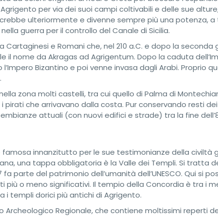
na Agrigento per via dei suoi campi coltivabili e delle sue altur
gas crebbe ulteriormente e divenne sempre più una potenza, a 
lla guerra per il controllo del Canale di Sicilia.
tra Cartaginesi e Romani che, nel 210 a.C. e dopo la seconda 
le il nome da Akragas ad Agrigentum. Dopo la caduta dell’I
 l’Impero Bizantino e poi venne invasa dagli Arabi. Proprio q
.
lla zona molti castelli, tra cui quello di Palma di Montechiar
 i pirati che arrivavano dalla costa. Pur conservando resti dei
mbianze attuali (con nuovi edifici e strade) tra la fine dell’
famosa innanzitutto per le sue testimonianze della civiltà 
iana, una tappa obbligatoria è la Valle dei Templi. Si tratta de
 fa parte del patrimonio dell’umanità dell’UNESCO. Qui si p
 più o meno significativi. Il tempio della Concordia è tra i m
 i templi dorici più antichi di Agrigento.
o Archeologico Regionale, che contiene moltissimi reperti de