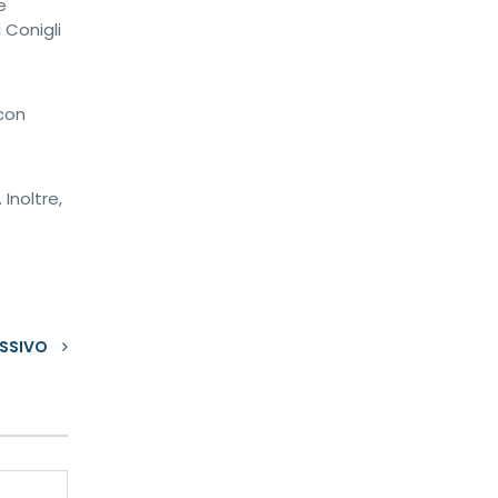
e
 Conigli
 con
Inoltre,
SSIVO