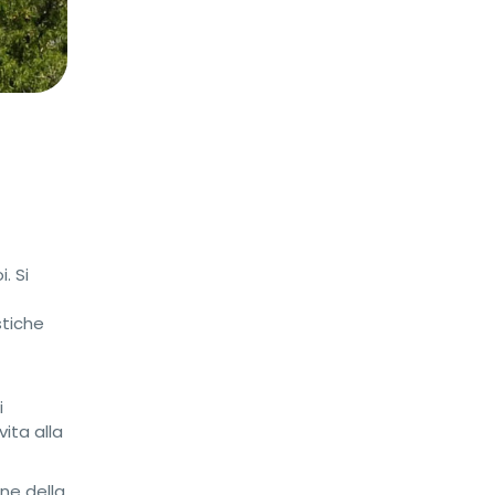
. Si
stiche
i
vita alla
one della