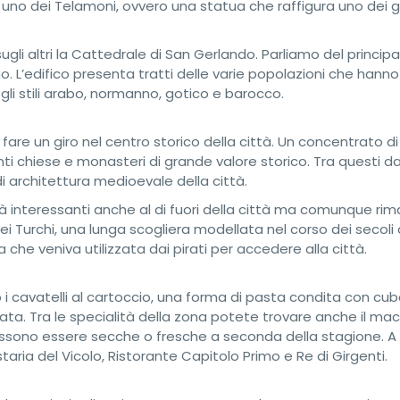
o uno dei Telamoni, ovvero una statua che raffigura uno dei g
 sugli altri la Cattedrale di San Gerlando. Parliamo del princip
ono. L’edifico presenta tratti delle varie popolazioni che hanno
 gli stili arabo, normanno, gotico e barocco.
fare un giro nel centro storico della città. Un concentrato di
ti chiese e monasteri di grande valore storico. Tra questi da 
di architettura medioevale della città.
alità interessanti anche al di fuori della città ma comunque r
dei Turchi, una lunga scogliera modellata nel corso dei secoli
che veniva utilizzata dai pirati per accedere alla città.
o i cavatelli al cartoccio, una forma di pasta condita con cube
ata. Tra le specialità della zona potete trovare anche il mac
ono essere secche o fresche a seconda della stagione. A li
aria del Vicolo, Ristorante Capitolo Primo e Re di Girgenti.