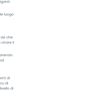
iganti
ale luogo
 vie che
citare il
imanendo
 ad
tti di
cu di
vello di