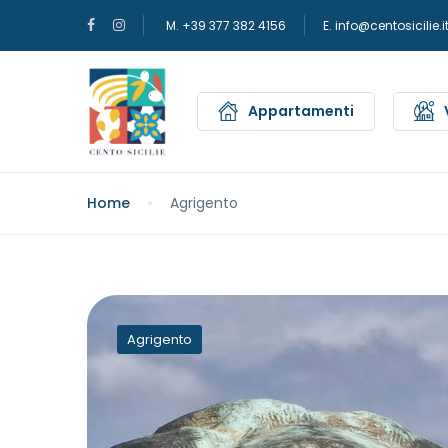
M. +39 377 382 4156
E. info@centosicilie.i
Appartamenti
Home
Agrigento
Agrigento