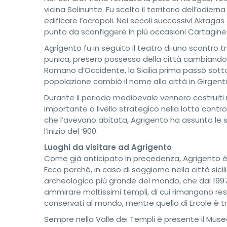
vicina Selinunte. Fu scelto il territorio dell’odier
edificare l’acropoli. Nei secoli successivi Akra
punto da sconfiggere in più occasioni Cartagine ne
Agrigento fu in seguito il teatro di uno scontro 
punica, presero possesso della città cambiando
Romano d’Occidente, la Sicilia prima passò sotto
popolazione cambiò il nome alla città in Girgenti
Durante il periodo medioevale vennero costruiti ne
importante a livello strategico nella lotta contro
che l’avevano abitata, Agrigento ha assunto le se
l’inizio del ‘900.
Luoghi da visitare ad Agrigento
Come già anticipato in precedenza, Agrigento è 
Ecco perché, in caso di soggiorno nella città sicil
archeologico più grande del mondo, che dal 1997
ammirare moltissimi templi, di cui rimangono resti
conservati al mondo, mentre quello di Ercole è tra
Sempre nella Valle dei Templi è presente il Muse