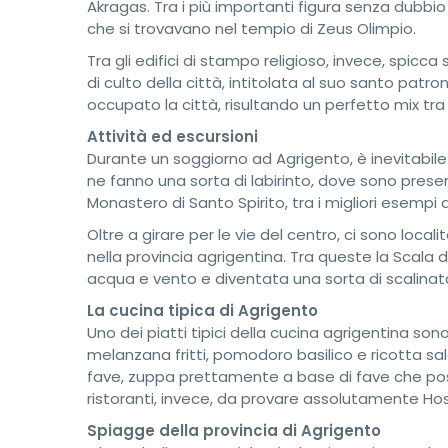
Akragas. Tra i più importanti figura senza dubbi
che si trovavano nel tempio di Zeus Olimpio.
Tra gli edifici di stampo religioso, invece, spicca
di culto della città, intitolata al suo santo patr
occupato la città, risultando un perfetto mix tra
Attività ed escursioni
Durante un soggiorno ad Agrigento, è inevitabile 
ne fanno una sorta di labirinto, dove sono presen
Monastero di Santo Spirito, tra i migliori esempi 
Oltre a girare per le vie del centro, ci sono loc
nella provincia agrigentina. Tra queste la Scala 
acqua e vento e diventata una sorta di scalinata 
La cucina tipica di Agrigento
Uno dei piatti tipici della cucina agrigentina son
melanzana fritti, pomodoro basilico e ricotta sal
fave, zuppa prettamente a base di fave che poss
ristoranti, invece, da provare assolutamente Host
Spiagge della provincia di Agrigento