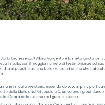
 tutta la loro essenza? Allora Agrigento è la meta giusta per voi
reca in Italia, con il maggior numero di testimonianze sul suo
di altri popoli, oltre che bellezze sia artistiche che naturali
e.
umane fin dalla preistoria, essendo abitato in principio Sican
 della Sicilia). Nel VII secolo a.C. arrivarono i greci, dando 
lioti (data dalla fusione tra i greci e i Sicani).
luta da coloni originari di Rodi e Creta per bloccare l’espansi