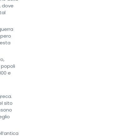
e, dove
tal
guerra
mpero
uesta
o,
 popoli
800 e
greca.
l sito
ossono
eglio
ll’antica