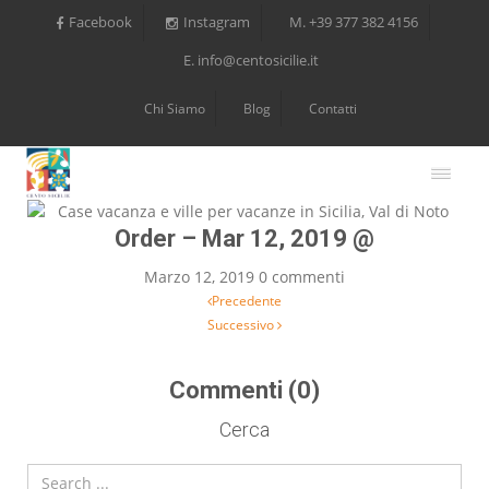
Facebook
Instagram
M. +39 377 382 4156
E. info@centosicilie.it
Chi Siamo
Blog
Contatti
Order – Mar 12, 2019 @
Marzo 12, 2019
0 commenti
Navigazione articoli
Precedente
Successivo
Commenti (0)
Cerca