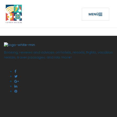
Booking, reviews and advices on hotels, resorts, flights, vacation
rentals, travel packages, and lots more!